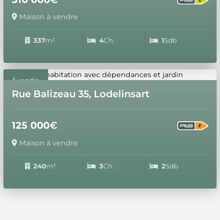
Maison à vendre
337
m²
4
Ch.
1
Sdb
À vendre
Rue Balizeau 35, Lodelinsart
125 000
€
Maison à vendre
240
m²
3
Ch.
2
Sdb